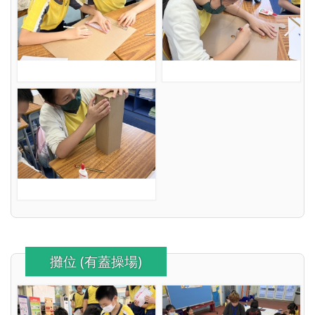
攤位 (有蓋操場)