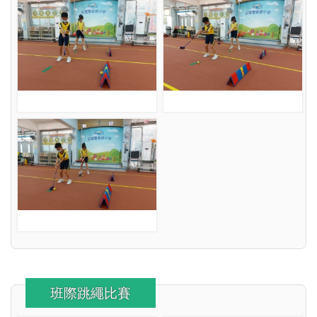
班際跳繩比賽