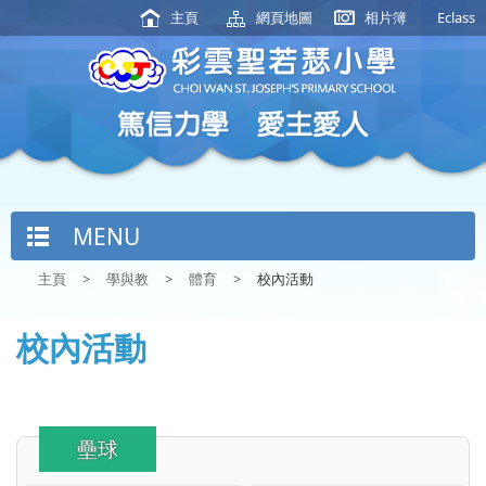
主頁
網頁地圖
相片簿
Eclass
MENU
主頁
>
學與教
>
體育
>
校內活動
校內活動
壘球