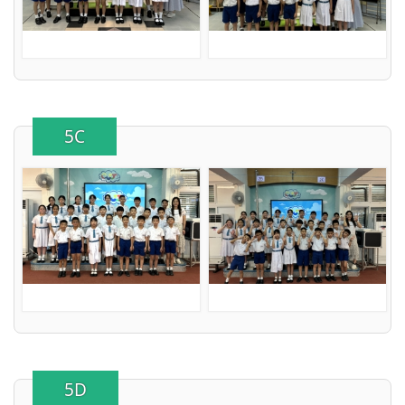
5C
5D