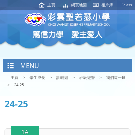
主頁
網頁地圖
相片簿
Eclass
MENU
主頁
>
學生成長
>
訓輔組
>
班級經營
>
我們這一班
>
24-25
24-25
1A