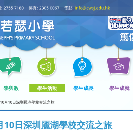
 2755 7180
傳真: 2305 0067
電郵:
info@cwsj.edu.hk
學與教
學生活動
學生成長
學生成就
10月10日深圳麗湖學校交流之旅
0月10日深圳麗湖學校交流之旅