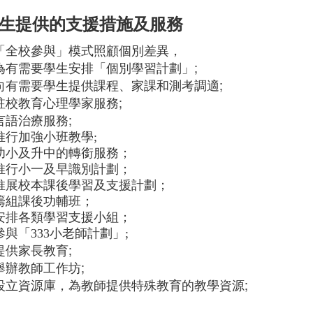
生提供的支援措施及服務
「全校參與」模式照顧個別差異
，
;
為有需要學生安排「個別學習計劃」
;
向有需要學生提供課程、家課和測考調適
;
駐校教育心理學家服務
;
言語治療服務
推行加強小班教學;
幼小及升中
的轉銜服務；
推行
小一及早識別計劃；
推展校本課後學習及支援計劃；
籌組課後功輔班；
安排各類學習支援小組；
參與「333小老師計劃」;
;
提供家長教育
;
舉辦教師工作坊
;
設立資源庫，為教師提供特殊教育的教學資源