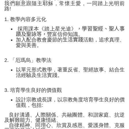
我們願意跟隨主耶穌，常懷主愛，一同踏上光明前
路
!
1.
教學內容多元化
採用課本《踏上星光途》
，學習聖經、聖人事
蹟及聖詠等，
豐富信仰知識。
加入配合教會慶節的
生活實踐
活動，追求真理、
愛與美善。
2.
「厄瑪烏」教學法
以單元形式教學，著重反省、聖經故事、結合生
活經驗及生活實踐。
3.
培育學生良好的價值觀
設計宗教成長課，以宗教角度培育學生良好的價
值觀，包括
:
良好溝通、人際關係、共融團體、和諧家庭、抗逆
及解難能力、健康情緒、
自律精神、同理心、欣賞及感恩、愛護身體、克服