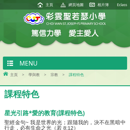
主頁
網頁地圖
相片簿
Eclass
MENU
主頁
>
學與教
>
宗教
>
課程特色
課程特色
星光引路*愛的教育(課程特色)
聖經金句
~
我是世界的光；跟隨我的，決不在黑暗中
行走，必有生命之光（若
8:12
）