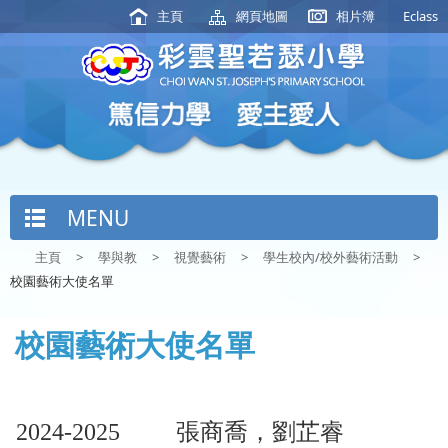
主頁
網頁地圖
相片簿
Eclass
MENU
主頁
>
學與教
>
視覺藝術
>
學生校內/校外藝術活動
>
校園藝術大使名單
校園藝術大使名單
2024-2025
張商喬，劉芷睿