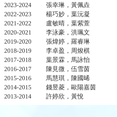
2023-2024
張幸琳，黃佩垚
2022-2023
楊巧妙，葉沅凝
2021-2022
盧敏晴，葉紫萱
2020-2021
李泳豪，洪珮文
2019-2020
張煒婷，羅睿琳
2018-2019
李卓盈，周焌棋
2017-2018
葉景霖，馬詠怡
2016-2017
陳見微，伍雪茵
2015-2016
馬慧琪，陳國晞
2014-2015
錢昱菱，歐陽嘉茵
2013-2014
許婷欣，黃悅