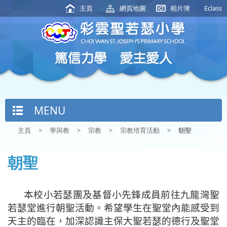
主頁
網頁地圖
相片簿
Eclass
MENU
主頁
>
學與教
>
宗教
>
宗教培育活動
>
朝聖
朝聖
本校小若瑟團及基督小先鋒成員前往九龍灣聖
若瑟堂進行朝聖
活動
。希望學生在聖堂內能感受到
天主的臨在，加深認識主保大聖若瑟的德行及聖堂