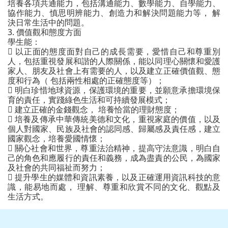
培養各項共通能力，包括溝通能力、數學能力、自學能力、
協作能力、慎思明辨能力、創造力和解決問題能力等， 解
決日常生活中的問題。
3. 價值觀和態度方面
學生能：

以正面的態度面對自己的成長需要，愛惜自己和尊重別
人，包括重視發展和諧的人際關係，能以同理心關懷和愛護
家人、朋友及社會上有需要的人，以及建立正確價值觀、態
度和行為（ 包括兩性相處的正確態度等）；

明白珍惜地球資源，保護環境的重要，並願意承擔環境保
育的責任，實踐綠色生活和可持續發展模式；

建立正確的金錢觀念， 培養恰當的理財態度；

培養及傳承中華傳統美德和文化，重視家庭的價值，以及
個人對國家、民族及社會的認同感、歸屬感及責任感，建立
國家觀念，培養愛國情懷；

關心社會和世界，尊重法治精神，提高守法意識，明白自
己的角色和應履行的責任和義務，成為盡責的公民，為國家
及社會的共同福祉而努力；

提升學生的媒體和資訊素養，以及正確運用資訊科技的意
識，能易地而處， 理解、尊重和欣賞不同的文化、觀點及
生活方式。