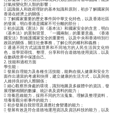
討氣候變化對人類的影響；

認識個人和政府理財的基本知識和原則，初步了解國家與
香港在經濟上的關係；

了解國家重要的歷史事件與中華文化特色，以及香港社區
的發展，明白香港是國家不可分離的部分；

初步認識《憲法》與《基本法》和國家安全的含意，明白
《基本法》的憲制背景、「一國兩制」的重要意義、《香港
國安法》對維護國家安全的重要性，以及中央和香港特別行
政區的關係，關注社會事務，了解公民的權利和義務；

通過不同方式認識世界和不同地方的人民生活與文化特
色，並學習尋找、整理、分享和符合道德地使用資訊，以及
在數碼世界中保護自己。
2. 技能和過程方面
學生能：

發展自理能力及各種生活技能，能夠在個人健康和安全方
面作出適當的考慮和抉擇，建立健康的生活方式，以及與他
人維持良好的人際關係；

細心觀察所身處的環境，識別地圖及多媒體中的資訊，發
展理解相關的數據、統計表及資料的能力；

培養思維能力，採用不同的方法蒐集、理解及整理資料，
培養客觀分析事件的能力；

初步發展自我管理及適應社會變遷的能力；

發展有效及符合道德地運用資訊及資訊科技的能力，以及