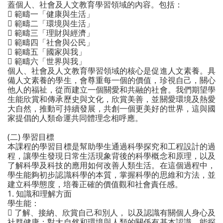
蓋個人、社會及人文教育學習領域的內容。包括：

範疇一「健康與生活」

範疇二「環境與生活」

範疇三「理財與經濟」

範疇四「社會與公民」

範疇五「國家與我」

範疇六「世界與我」
個人、社會及人文教育學習領域的核心是促進人文素養。具
備人文素養的學生，會尊重每一個的價值，珍視自己，關心
他人的福祉，從而建立一個關愛和共融的社會。我們期望學
生能欣賞和傳承歷史與文化，欣賞美善，並關愛環境及熱愛
大自然，推動可持續發展，共創一個更美好的世界，這與國
家提倡的人類命運共同體理念相呼應。
(二) 學習目標
本課程的學習目標是幫助學生通過科學探究和工程設計的過
程，讓學生發現日常生活現象背後的科學概念和原理，以及
了解科學及科技的應用如何改善人類生活。在這個過程中，
學生能夠初步認識科學的本質，掌握科學的思維和方法，並
建立科學態度，培養正確的價值觀和社會責任感。
1. 知識和理解方面
學生能：

了解、接納、欣賞自己和別人， 以及認識有關個人身心及
社群健康；對大自然和環境與人類的關係有基本認識，能探