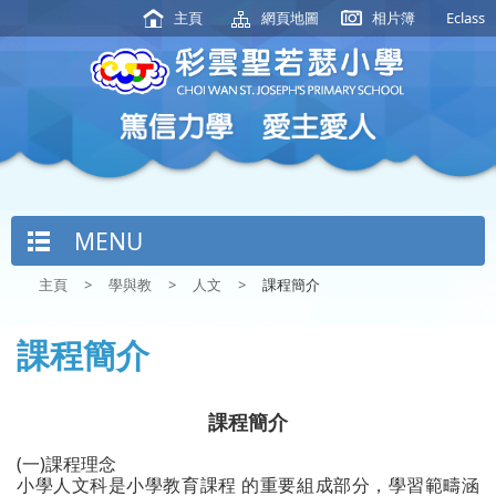
主頁
網頁地圖
相片簿
Eclass
MENU
主頁
>
學與教
>
人文
>
課程簡介
課程簡介
課程簡介
(一)課程理念
小學人文科是小學教育課程 的重要組成部分，學習範疇涵