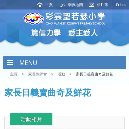
主頁
網頁地圖
相片簿
Eclass
MENU
主頁
>
家長教師會
>
活動
>
家長日義賣曲奇及鮮花
家長日義賣曲奇及鮮花
活動相片