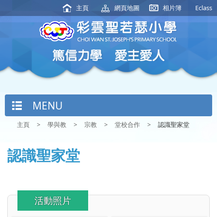
主頁
網頁地圖
相片簿
Eclass
MENU
主頁
>
學與教
>
宗教
>
堂校合作
>
認識聖家堂
認識聖家堂
活動照片