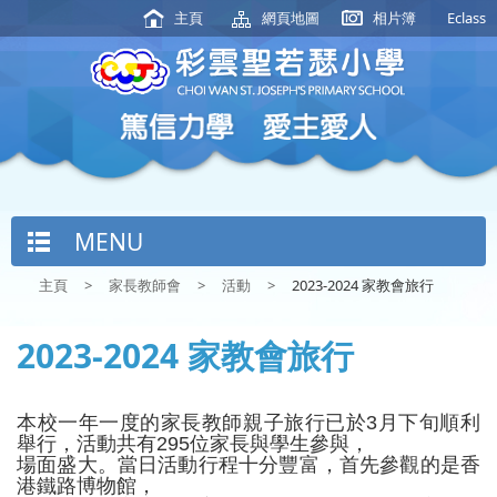
主頁
網頁地圖
相片簿
Eclass
MENU
主頁
>
家長教師會
>
活動
>
2023-2024 家教會旅行
2023-2024 家教會旅行
本校一年一度的家長教師親子旅行已於
3
月下旬順利
舉行，活動共有
295
位家長與學生參與，
場面盛大。
當日活動行程十分豐富，首先參觀的是香
港鐵路博物館，