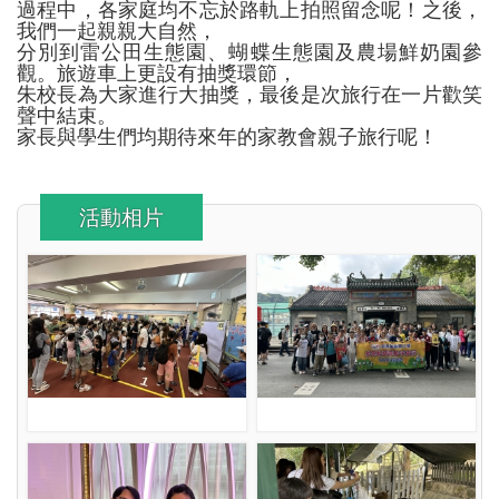
過程中，各家庭均不忘於路軌上拍照留念呢！
之後，
我們一起親親大自然，
分別到雷公田生態園、蝴蝶生態園及農場鮮奶園參
觀。
旅遊車上更設有抽獎環節，
朱校長為大家進行大抽獎，最後是次旅行在一片歡笑
聲中結束。
家長與學生們均期待來年的家教會親子旅行呢！
活動相片