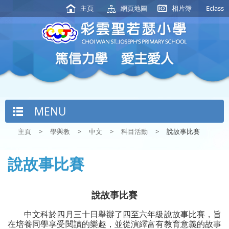
主頁
網頁地圖
相片簿
Eclass
MENU
主頁
>
學與教
>
中文
>
科目活動
>
說故事比賽
說故事比賽
說故事比賽
中文科於四月三十日舉辦了四至六年級說故事比賽，旨
在培養同學享受閱讀的樂趣，並從演繹富有教育意義的故事