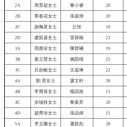
2A
周育超女士
黎小睿
20
2B
覃春花女士
張嘉煒
20
2C
謝佩君女士
丘悅
19
2D
盧凱嘉女士
雷燚橋
23
3A
周惠珍女士
陳晉曦
19
3B
葉立慧女士
施凱晴
25
3C
呂劍敏女士
文蕊琳
22
4A
劉 英女士
廖文軒
30
4B
李寶珠女士
楊諾政
13
4C
佘瑞枝女士
黎家昇
20
4D
趙秀珍女士
張品煒
15
5A
李玉蘭女士
蕭凱彤
28