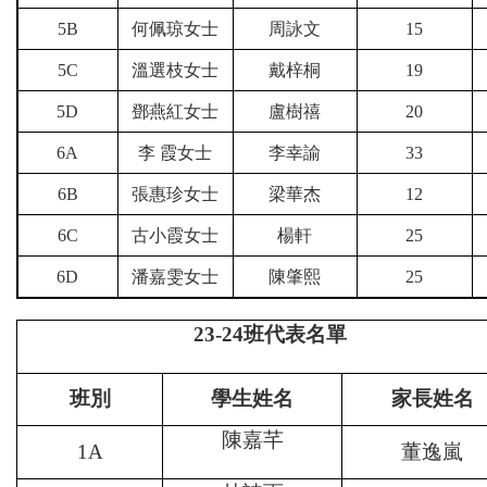
5B
何佩琼女士
周詠文
15
5C
溫選枝女士
戴梓桐
19
5D
鄧燕紅女士
盧樹禧
20
6A
李 霞女士
李幸諭
33
6B
張惠珍女士
梁華杰
12
6C
古小霞女士
楊軒
25
6D
潘嘉雯女士
陳肇熙
25
23-24
班代表名單
班別
學生姓名
家長姓名
陳嘉芊
1A
董逸嵐