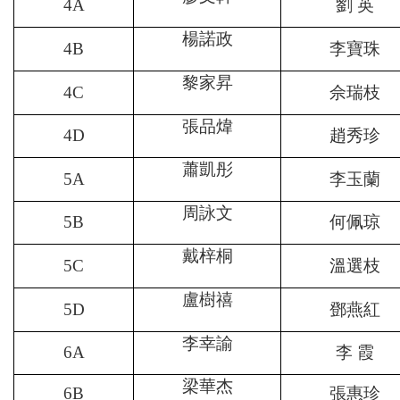
4A
劉 英
楊諾政
4B
李寶珠
黎家昇
4C
佘瑞枝
張品煒
4D
趙秀珍
蕭凱彤
5A
李玉蘭
周詠文
5B
何佩琼
戴梓桐
5C
溫選枝
盧樹禧
5D
鄧燕紅
李幸諭
6A
李 霞
梁華杰
6B
張惠珍