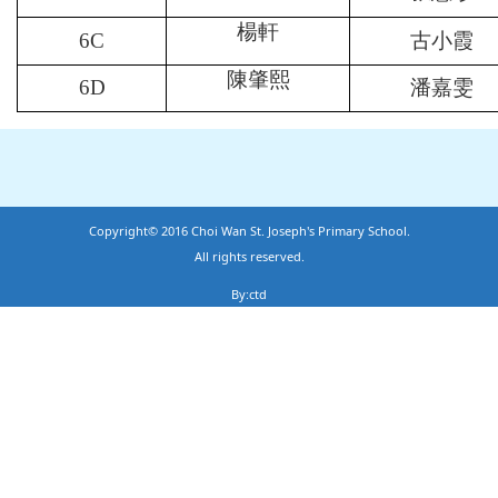
楊軒
6C
古小霞
陳肇熙
6D
潘嘉雯
Copyright© 2016 Choi Wan St. Joseph's Primary School.
All rights reserved.
By:ctd