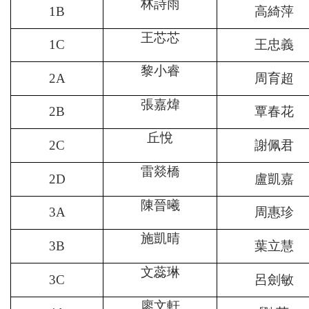
林詩雨
1B
高綺萍
王芯芯
1C
王忠義
黎小睿
2A
周育超
張嘉煒
2B
覃春花
丘悅
2C
謝佩君
雷燚橋
2D
盧凱嘉
陳晉曦
3A
周惠珍
施凱晴
3B
葉立慧
文蕊琳
3C
呂劍敏
廖文軒