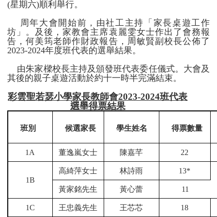
(
星期六
)
順利舉行。
周年大會開始前，由社工主持「家長桌遊工作
坊」。及後，家教會主席袁麗雯女士作出了會務報
告，何美筠老師作財政報告，周敏賢副校長公佈了
2023-2024
年度班代表的選舉結果。
由朱家樑校長主持及頒發班代表委任儀式。大會及
其後的親子桌遊活動於約十一時半完滿結束。
彩雲聖若瑟小學家長教師會
2023-2024
班代表
選舉
得票結果
班別
候選家長
學生姓名
得票數量
1A
董逸嵐女士
陳嘉芊
22
高綺萍女士
林詩雨
13*
1B
黃家銘先生
黃心蕾
11
1C
王忠義先生
王芯芯
18