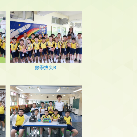
數學拔尖B