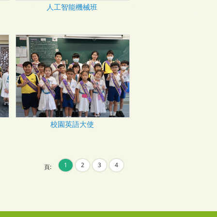
人工智能機械班
校園英語大使
1
2
3
4
頁: