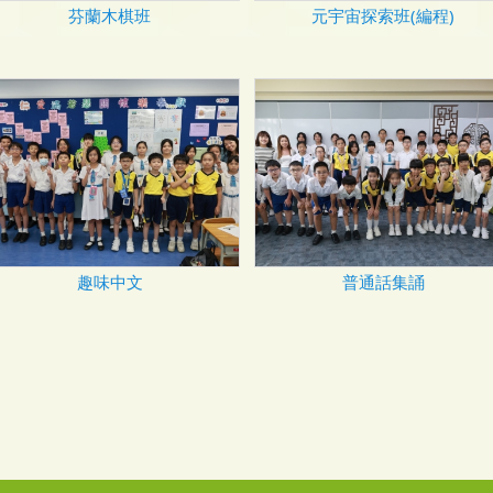
芬蘭木棋班
元宇宙探索班(編程)
趣味中文
普通話集誦