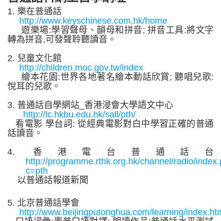
1.
樂在普
通話
http://www.keyschinese.com.hk/home
遊樂場
:
學習聲母
、
韻母和拼音
;
拼
音
工具
:
將文字
轉為拼
音
,
可發聲聆
聽
讀音
。
2.
兒
童
文
化
館
http://children.moc.gov.tw/index
繪本花
園
:
世
界
各地著
名
繪本動話欣
賞
;
聽唱兒歌
:
悅
耳
的兒歌
。
3.
普通話自學網站
_
香
港
浸會大學語文中心
http://lc.hkbu.edu.hk/sall/pth/
看電影
學台詞
:
從經典電
影
對白中學習正
確
的普
通
話讀音
。
4.
香
港
電台普
通話
台
http://programme.rthk.org.hk/channel/radio/index
c=pth
以普
通
話報道新聞
5.
北
京
普
通話
學會
http://www.beijingputonghua.com/learning/index.ht