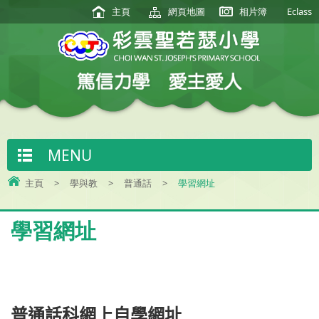
主頁
網頁地圖
相片簿
Eclass
MENU
主頁
>
學與教
>
普通話
>
學習網址
學習網址
普
通
話科網上自學網址