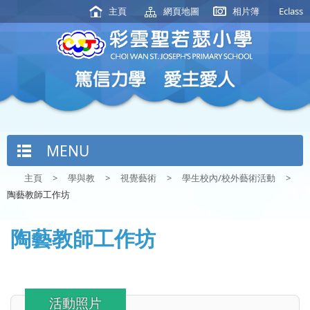
主頁
網頁地圖
相片簿
Eclass
MENU
主頁
>
學與教
>
視覺藝術
>
學生校內/校外藝術活動
>
陶藝教師工作坊
陶藝教師工作坊
活動照片