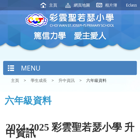
主頁
網頁地圖
相片簿
Eclass
MENU
主頁
>
學生成長
>
升中資訊
>
六年級資料
六年級資料
2024-2025
彩雲聖若瑟小學
升
中資訊