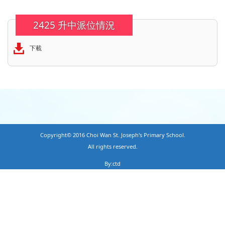
2425 升中派位情況
下載
Copyright© 2016 Choi Wan St. Joseph's Primary School.
All rights reserved.
By:ctd