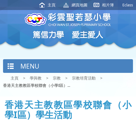
主頁
網頁地圖
相片簿
Eclass
MENU
主頁
>
學與教
>
宗教
>
宗教培育活動
>
香港天主教教區學校聯會（小學I區）...
香港天主教教區學校聯會（小
學I區）學生活動