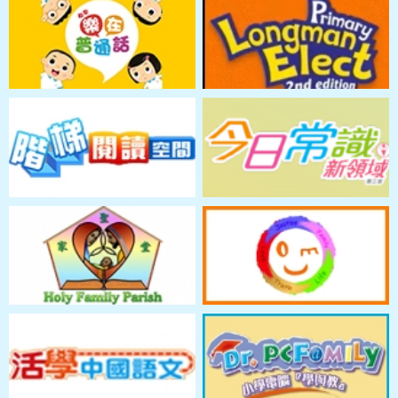
The English Association of Asia
2025-2026
Canadian English
6C
許賦瑧
Writing Competition 2025-
22/5/2026
5A
梁駿逸
26(Arch Cup)
6C
陳俊熹
Bronze Award in Primary 5-6
group
2026
弘勝盃(跆拳道)
29/3/2026
1B
蔡浚樺
8-9歲 25KG -
季軍
獅子會
7/4/2026
1B
蔡浚樺
2026
全港青少年五人足球比賽
男女混合U8 -
季軍
GUARDIAN復活節盃2026
3/4/2026
1B
蔡浚樺
U8組盃賽冠軍
HONG KONG CULTURAL AND
ARTS ASSOCIATION
HONG KONG BALLET
3/5/2026
4A
黃梓瑩
COMPETITION 2026
INDIVIDUAL BALLET - GRADE 3 -