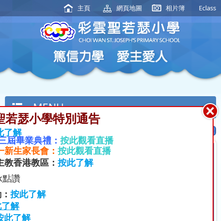
主頁
網頁地圖
相片簿
Eclass
MENU
聖若瑟小學特別通告
此了解
十三屆畢業典禮：
按此觀看直播
小一新生家長會
：
按此觀看直播
主教香港教區：
按此了解
k點讚
動：
按此了解
此了解
按此了解