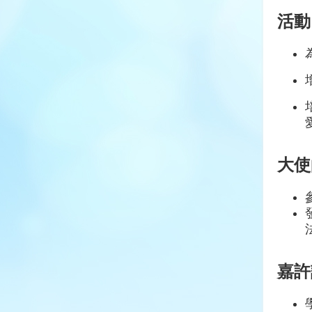
活動
大使
嘉許