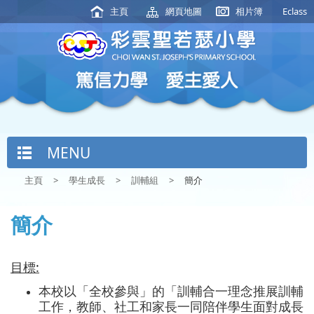
主頁
網頁地圖
相片簿
Eclass
MENU
主頁
>
學生成長
>
訓輔組
>
簡介
簡介
目標:
本校以「全校參與」的「訓輔合一理念推展訓輔
工作，教師、社工和家長一同陪伴學生面對成長