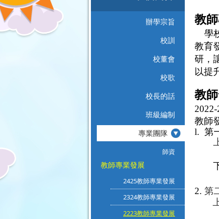
教師
辦學宗旨
學
校訓
教育
校董會
研，
以提
校歌
教師
校長的話
2022-
班級編制
教師
l.
第
專業團隊
師資
教師專業發展
2425教師專業發展
2.
第
2324教師專業發展
2223教師專業發展