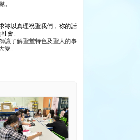
鬆。
求祢以真理祝聖我們，祢的話
的社會。
讓了解聖堂特色及聖人的事
師
大愛
。