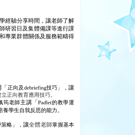
學經驗分享時間，讓老師了解
師研習日及集體備課等進行課
和專業群體關係及服務範疇得
關「
讓
正向及
debriefing
技
巧」，
建立正向教育應用技巧。
主講「
佩筠老
師
Padlet
的教學運
培養學生自我反思的能力。
讓
全體老師
學策略」，
掌握基本