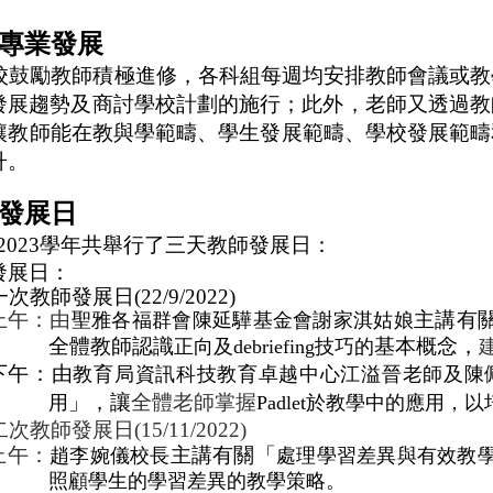
專業發展
校鼓勵教師積極進修，各科組每週均安排教師會議或教
發展趨勢及商討學校計劃的施行；此外，老師又透過教
讓教師能在
教與學範疇、學生發展範疇、學校發展範疇
升。
發展日
2023
學年共舉行了三天教師發展日：
發展日：
一次教師發展日
(22/9/2022)
上午：由
主講有
聖雅各福群會陳延驊基金會謝家淇姑
娘
全體教師認識
基本概念，
正向及
debriefing
技
巧的
下午：由
教育局資訊科技教育卓越中心江溢晉老師及陳
」，讓
全體老師掌握
用
Padlet
於教學中的應用，以
二次教師發展日
(15/11/2022)
上午：
主講有關「
趙李婉儀校長
處理學習差異與有效教
照顧學生的學習差異的教學策略。