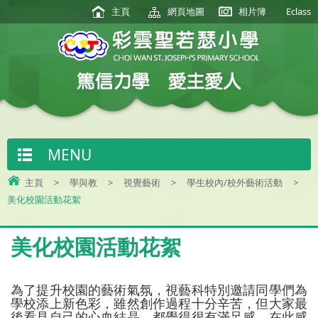
主頁
網頁地圖
相片簿
Eclass
MENU
主頁
>
學與教
>
視覺藝術
>
學生校內/校外藝術活動
>
美化校園活動花絮
美化校園活動花絮
為了提升校園的藝術氣氛，視藝科特別邀請同學們為
學校添上新色彩，雖然創作過程十分辛苦，但大家最
後看見自己的心血結晶，都覺得很有滿足感。在此感