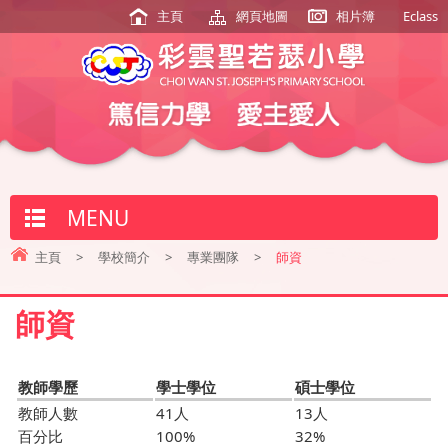
主頁
網頁地圖
相片簿
Eclass
MENU
主頁
>
學校簡介
>
專業團隊
>
師資
師資
教師學歷
學士學位
碩士學位
教師人數
41人
13人
百分比
100%
32%