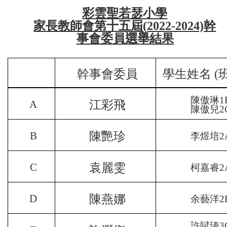
彩雲聖若瑟小學
家長教師會第十五屆(
2022-2024)
幹
事會委員
選舉
結果
幹事會委員
學生姓名
(
陳傲琳
1
A
江彩飛
陳傲兒
2
B
陳艷珍
李煜培
2
C
袁麗雯
柯嘉睿
2
D
陳燕娜
余藝洋
2
許賦瑧
3