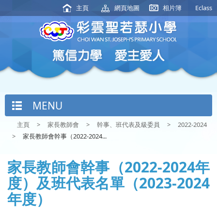
主頁
網頁地圖
相片簿
Eclass
MENU
主頁
>
家長教師會
>
幹事、班代表及級委員
>
2022-2024
>
家長教師會幹事（2022-2024...
家長教師會幹事（2022-2024年
度）及班代表名單（2023-2024
年度）