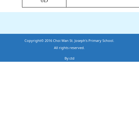
6D
Copyright© 2016 Choi Wan St. Joseph's Primary School.
All rights reserved.
By:ctd