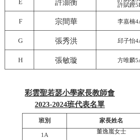
E
許灝衡
許賦鏗
5
F
宗間華
李嘉楠
4
G
張秀洪
邱子怡
4
H
張敏璇
方唯麟
5
彩雲聖若瑟小學家長教師會
2023-2024
班代表名單
班別
家長姓名
董逸嵐
女士
1A