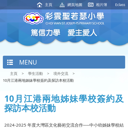
主頁
網頁地圖
相片簿
Eclass
MENU
主頁
>
學生活動
>
境外交流
>
10月江港兩地姊妹學校簽約及探訪本校活動
10月江港兩地姊妹學校簽約及
探訪本校活動
2024-2025
年度大灣區文化藝術交流合作
──
中小幼姊妹學校結