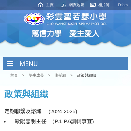
主頁
網頁地圖
相片簿
Eclass
MENU
主頁
>
學生成長
>
訓輔組
>
政策與組織
政策與組織
定期聯繫及諮詢
(2024-2025)
歐陽嘉明主任 （P.1-P.6訓輔事宜)