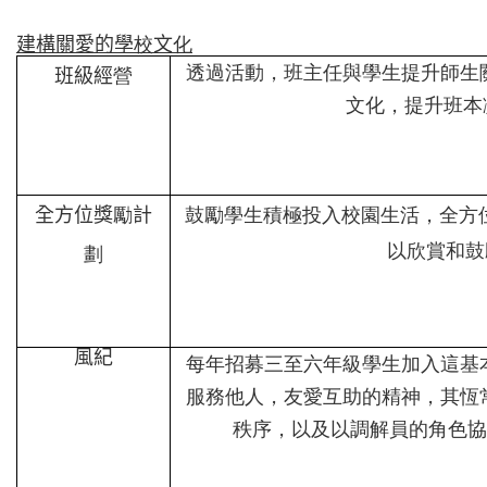
建構關愛的學
校
文
化
透過活動，班主任與學生提升師生
班級經
營
文化，提升班本
全方位獎
勵
計
鼓勵學生積極投入校園生活，全方
以欣賞和鼓
劃
風紀
每年招募三至六年級學生加入這基
服務他人，友愛互助的精神，其恆
秩序，以及以調解員的角色協