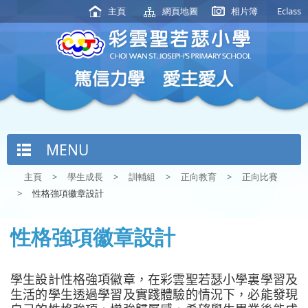
主頁
網頁地圖
相片簿
Eclass
MENU
主頁
>
學生成長
>
訓輔組
>
正向教育
>
正向比賽
>
性格強項徽章設計
性格強項徽章設計
學生設計性格強項徽章，在彩雲聖若瑟小學裏學習及
生活的學生透過學習及實踐體驗的情況下，必能發現