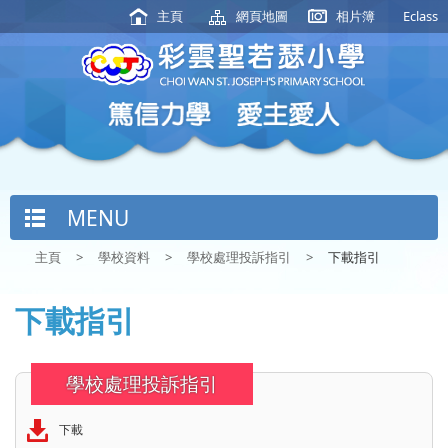
主頁
網頁地圖
相片簿
Eclass
MENU
主頁
>
學校資料
>
學校處理投訴指引
>
下載指引
下載指引
學校處理投訴指引
下載