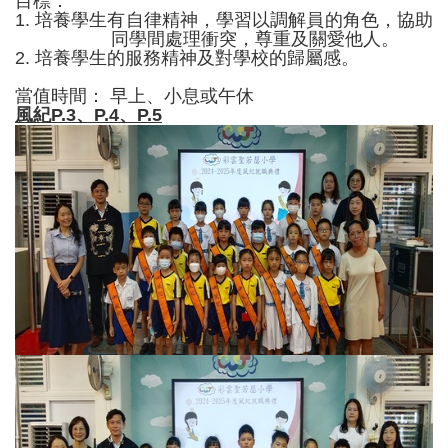
目標：
1. 培養學生有自律精神，學習以調解員的角色，協助
同學間處理衝突，尊重及關愛他人。
2. 培養學生的服務精神及對學校的歸屬感。
當值時間： 早上、小息或午休
風紀P.3、P.4、P.5