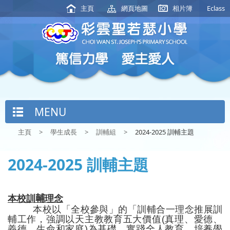
主頁
網頁地圖
相片簿
Eclass
MENU
主頁
>
學生成長
>
訓輔組
>
2024-2025 訓輔主題
2024-2025 訓輔主題
本校訓
輔
理念
本校以「全校參與」的「訓輔合一理念推展訓
輔工作，強調以天主教教育五大價值(真理、愛德、
義德、生命和家庭)為基礎，實踐全人教育，培養學