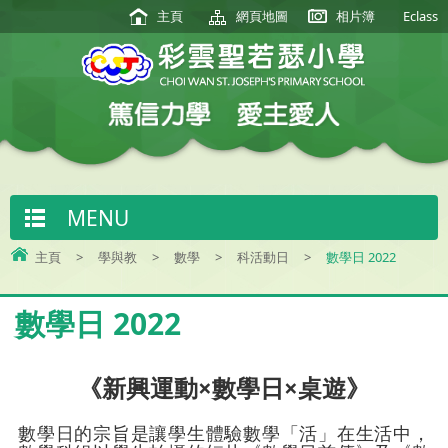
主頁
網頁地圖
相片簿
Eclass
MENU
主頁
>
學與教
>
數學
>
科活動日
>
數學日 2022
數學日 2022
《新興運動×數學日×桌遊》
數學日的宗旨是讓學生體驗數學「活」在生活中，