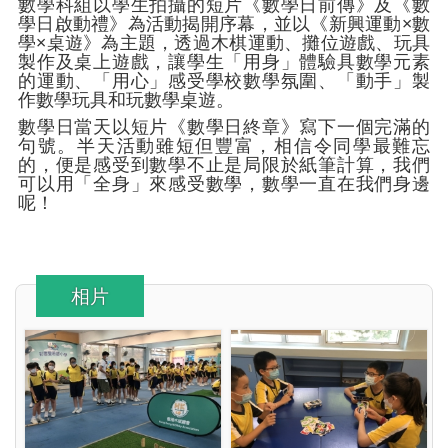
數學科組以學生拍攝的短片《數學日前傳》及《數
學日啟動禮》為活動揭開序幕，並以《新興運動×數
學×桌遊》為主題，透過木棋運動、攤位遊戲、玩具
製作及桌上遊戲，讓學生「用身」體驗具數學元素
的運動、「用心」感受學校數學氛圍、「動手」製
作數學玩具和玩數學桌遊。
數學日當天以短片《數學日終章》寫下一個完滿的
句號。半天活動雖短但豐富，相信令同學最難忘
的，便是感受到數學不止是局限於紙筆計算，我們
可以用「全身」來感受數學，數學一直在我們身邊
呢！
相片