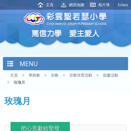
主頁
網頁地圖
相片簿
Eclass
MENU
主頁
>
學與教
>
宗教
>
宗教培育活動
>
節慶活動
>
玫瑰月
玫瑰月
把心意獻給聖母