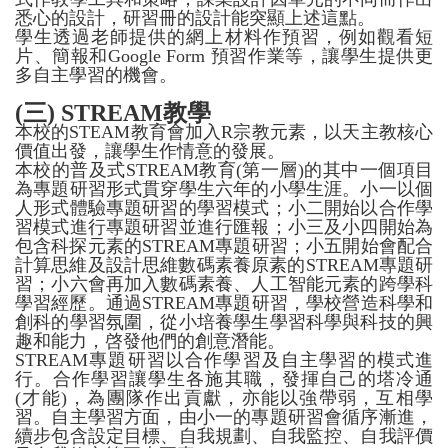
悉心的設計，研習冊的設計能突顯上述這點。
學生透過老師提供的網上材料作預習，例如觀看短
片、簡報和Google Form 預習作業等，讓學生提供更
多自主學習的機會。
(
三
) STREAM
教學
本校的STEAM教育會加入R宗教元素，以天主教核心
價值出發，讓學生作情意的發展。
本校的普及式STREAM教育(第一層)的其中一個項目
為專題研習形式貫穿學生六年的小學生涯。小一以個
人形式體驗專題研習的學習模式；小二開始以合作學
習模式進行專題研習並進行匯報；小三及小四開始為
包含科探元素的STREAM專題研習；小五開始會配合
計算思維及設計思維數碼素養原素的STREAM專題研
習；小六會再加入數碼素養、人工智能元素的跨學科
學習經歷。通過STREAM專題研習，學校營造科學和
創科的學習氛圍，從小培養學生學習科學與科技的興
趣和能力，啓發他們的創意潛能。
STREAM專題研習以合作學習及自主學習的模式進
行。合作學習讓學生各施其職，發揮自己的塔冷通
(才能)，為團隊作出貢獻，亦能以強帶弱，互相學
習。自主學習方面，由小一的專題研習會循序漸進，
續步包含設定目標、自我規劃、自我監控、自我評價