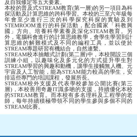
及自我修定等五大要素。
本校的普及式STREAM教育(第一層)的另一項目為科
探活動及計算思維的跨科學習。本校的三至六年級每
年會至少進行三次的科學探究科探的實驗及到
STEMROOM進行的科探活動，配合國家「科教興
國」方向、培養科學素養及深化STEAM教育。另
外，電腦科會進行的計算思維教學，會學生學習到計
算思維的解難模式及不同的編程工具，並以使於
STREAM專題研習有機結合，自然連繫。
STREAM校本抽離式計劃(第二層)中，本校開設三個
訓練小組，以趣味化及多元化的方式提升學生對
STREAM學習的興趣和動機，讓學生接觸無人機、元
宇宙及人工智能，能為STEAM能力較高的學生，安
排這些專門的培訓課程，發展所長。
STREAM校外支援及代表學校參加公開比賽(第三
層)，本校善用奇趣IT識多啲的支援，持續優化本校
的STREAM教育。而本校有多名理科及工程學的老
師，每年持續積極帶領不同的學生參與多個不同的
STREAM比賽。