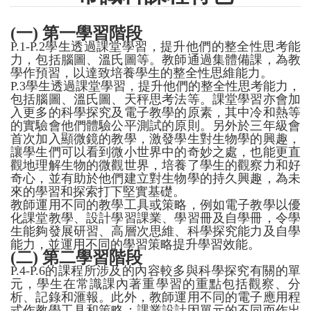
(
一
)
第一學習階段
P.1-P.2學生透過課堂學習，提升他們的整全性思考能
力，包括腦圖、溫氏圖等。教師通過集體備課，為教
學作預習，以達致培養學生的整全性思維能力。
P.3學生透過課堂學習，提升他們的整全性思考能力，
包括腦圖、溫氏圖、天秤思考法等。課堂學習亦會加
入更多的科學探究及電子教學的原素，其中冷和熱等
的實驗會他們體驗公平測試的原則。另外於三年級會
首次加入顯微鏡的教學，激發學生對生物學的興趣，
讓學生們可以看到微小世界中的奇妙之處，也能更直
觀地理解生物的微觀世界，培養了學生的觀察力和好
奇心，並有助於他們建立對生物學的持久興趣，為未
來的學習和探索打下堅實基礎。
教師運用不同的教學工具或策略，例如電子教學以優
化課堂教學、設計學習課業、學習冊及自學冊，令學
生能夠發展研習、高層次思維、科學探究能力及自學
能力，並運用不同的學習策略提升學習效能。
(
二
)
第二學習階段
P.4-P.6的課程所涉及的內容較多與科學探究有關的單
元，學生在常識課內著重學習的重點包括觀察、分
析、記錄和滙報。此外，教師運用不同的電子應用程
式作教學工具和策略；課業設計因單元的不同而作出