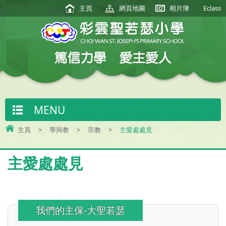
主頁
網頁地圖
相片簿
Eclass
MENU
主頁
>
學與教
>
宗教
>
主愛處處見
主愛處處見
我們的主保-大聖若瑟