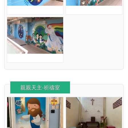
親親天主-祈禱室