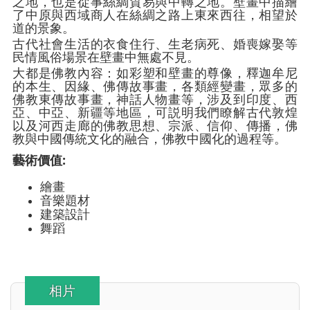
之地，也是從事絲綢貿易與中轉之地。壁畫中描繪
了中原與西域商人在絲綢之路上東來西往，相望於
道的景象。
古代社會生活的衣食住行、生老病死、婚喪嫁娶等
民情風俗場景在壁畫中無處不見。
大都是佛教內容：如彩塑和壁畫的尊像，釋迦牟尼
的本生、因緣、佛傳故事畫，各類經變畫，眾多的
佛教東傳故事畫，神話人物畫等，涉及到印度、西
亞、中亞、新疆等地區，可説明我們瞭解古代敦煌
以及河西走廊的佛教思想、宗派、信仰、傳播，佛
教與中國傳統文化的融合，佛教中國化的過程等。
藝術價值:
繪畫
音樂題材
建築設計
舞蹈
相片