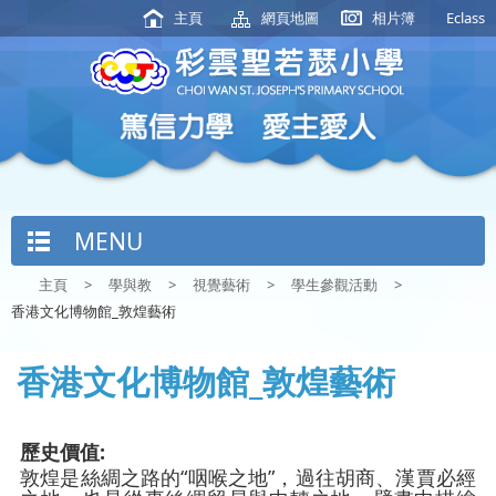
主頁
網頁地圖
相片簿
Eclass
MENU
主頁
>
學與教
>
視覺藝術
>
學生參觀活動
>
香港文化博物館_敦煌藝術
香港文化博物館_敦煌藝術
歷史價值:
敦煌是絲綢之路的“咽喉之地”，過往胡商、漢賈必經