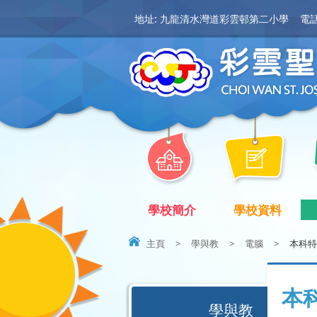
地址: 九龍清水灣道彩雲邨第二小學
電話:
學校簡介
學校資料
主頁
>
學與教
>
電腦
>
本科特
本
學與教