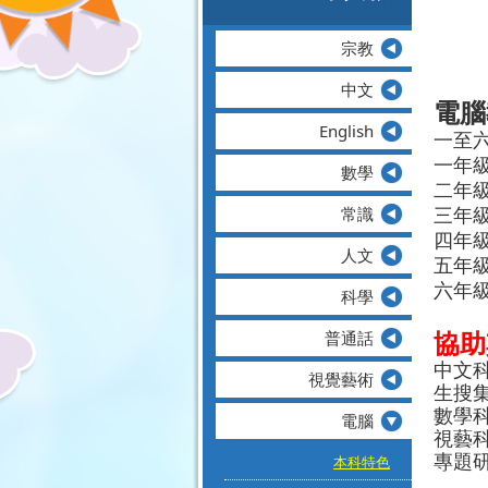
宗教
中文
電腦
English
一至六
一年級：
數學
二年級：
常識
三年級：
四年級: 
人文
五年級：
六年級：A
科學
普通話
協助
中文
視覺藝術
生搜
數學
電腦
視藝
專題
本科特色