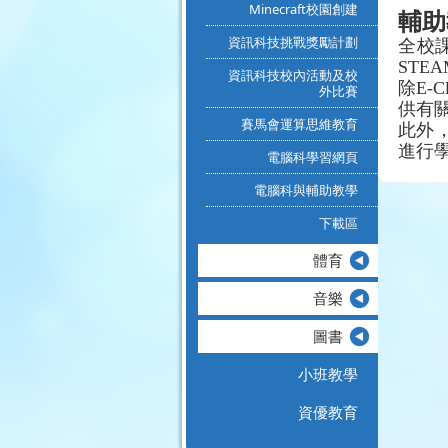
Minecraft校園創建
輔助
資訊科技挑戰獎勵計劃
全校
STEA
資訊科技校內活動及校
除
E-C
外比賽
供有
賽馬會運算思維教育
此外
進行
電腦科學習網頁
電腦科與輔助教學
下載區
體育
音樂
圖書
小班教學
資優教育