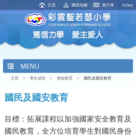
主頁
網頁地圖
相片簿
Eclass
MENU
主頁
>
學生成長
>
價值教育
>
國民及國安教育
國民及國安教育
目標：拓展課程以加強國家安全教育及
國民教育，全方位培育學生對國民身份