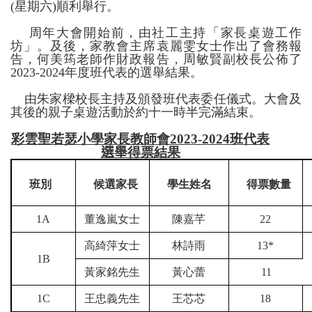
(
星期六
)
順利舉行。
周年大會開始前，由社工主持「家長桌遊工作
坊」。及後，家教會主席袁麗雯女士作出了會務報
告，何美筠老師作財政報告，周敏賢副校長公佈了
2023-2024
年度班代表的選舉結果。
由朱家樑校長主持及頒發班代表委任儀式。大會及
其後的親子桌遊活動於約十一時半完滿結束。
彩雲聖若瑟小學家長教師會
2023-2024
班代表
選舉
得票結果
班別
候選家長
學生姓名
得票數量
1A
董逸嵐女士
陳嘉芊
22
高綺萍女士
林詩雨
13*
1B
黃家銘先生
黃心蕾
11
1C
王忠義先生
王芯芯
18