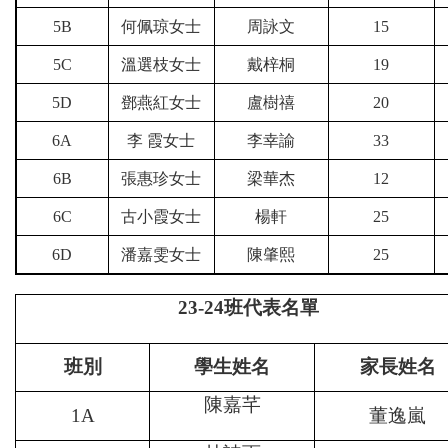
5B
何佩琼女士
周詠文
15
5C
溫選枝女士
戴梓桐
19
5D
鄧燕紅女士
盧樹禧
20
6A
李 霞女士
李幸諭
33
6B
張惠珍女士
梁華杰
12
6C
古小霞女士
楊軒
25
6D
潘嘉雯女士
陳肇熙
25
23-24
班代表名單
班別
學生姓名
家長姓名
陳嘉芊
1A
董逸嵐