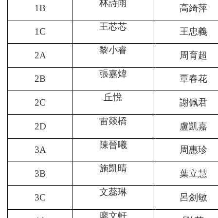
林詩雨
1B
高綺萍
王芯芯
1C
王忠義
黎小睿
2A
周育超
張嘉煒
2B
覃春花
丘悅
2C
謝佩君
雷燚橋
2D
盧凱嘉
陳晉曦
3A
周惠珍
施凱晴
3B
葉立慧
文蕊琳
3C
呂劍敏
廖文軒