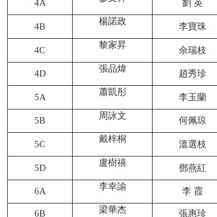
4A
劉 英
楊諾政
4B
李寶珠
黎家昇
4C
佘瑞枝
張品煒
4D
趙秀珍
蕭凱彤
5A
李玉蘭
周詠文
5B
何佩琼
戴梓桐
5C
溫選枝
盧樹禧
5D
鄧燕紅
李幸諭
6A
李 霞
梁華杰
6B
張惠珍