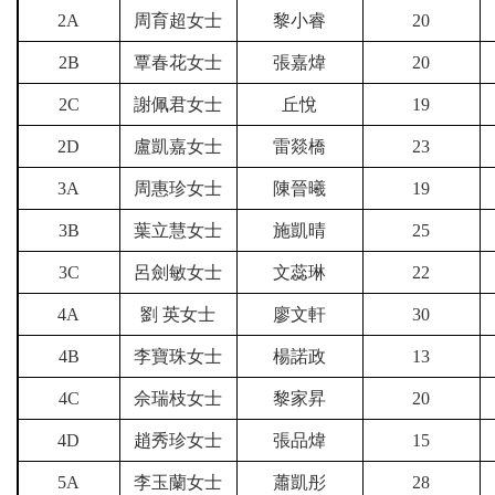
2A
周育超女士
黎小睿
20
2B
覃春花女士
張嘉煒
20
2C
謝佩君女士
丘悅
19
2D
盧凱嘉女士
雷燚橋
23
3A
周惠珍女士
陳晉曦
19
3B
葉立慧女士
施凱晴
25
3C
呂劍敏女士
文蕊琳
22
4A
劉 英女士
廖文軒
30
4B
李寶珠女士
楊諾政
13
4C
佘瑞枝女士
黎家昇
20
4D
趙秀珍女士
張品煒
15
5A
李玉蘭女士
蕭凱彤
28