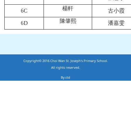
楊軒
6C
古小霞
陳肇熙
6D
潘嘉雯
Copyright© 2016 Choi Wan St. Joseph's Primary School.
All rights reserved.
By:ctd