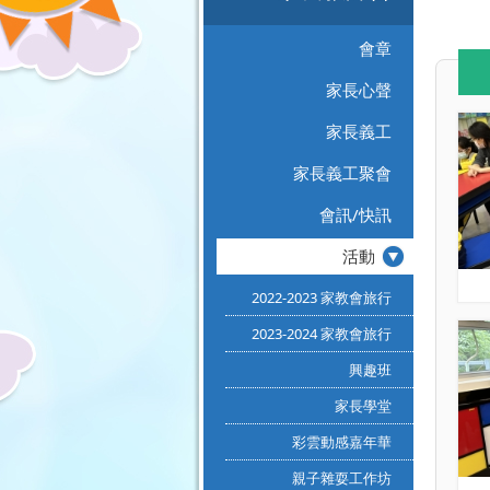
會章
家長心聲
家長義工
家長義工聚會
會訊/快訊
活動
2022-2023 家教會旅行
2023-2024 家教會旅行
興趣班
家長學堂
彩雲動感嘉年華
親子雜耍工作坊