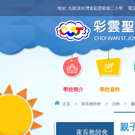
地址: 九龍清水灣道彩雲邨第二小學
電話:
學校簡介
學校資料
主頁
>
家長教師會
>
活動
>
親
親
家長教師會