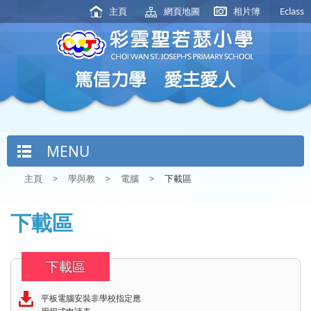
主頁
網頁地圖
相片簿
Eclass
MENU
主頁
>
學與教
>
電腦
>
下載區
下載區
下載區
平板電腦安裝非學校指定應