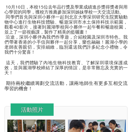
10
月
10
日，本校
15
位去年品行獎及學業成績進步獎得獎者與用
心學習的同學，獲校方推薦參加深圳姊妹學校一天交流活動。
同學們首先與深圳小夥伴一起到北京大學深圳研究生院實驗動
物中心進行生物科技體驗、暢遊深圳市水土保持科技示範園，
觀看
4D
影片，接著到麗湖學校與小夥伴一起午餐和暢遊校園，
並上了一節視藝課，製作了精美的藍曬畫！
沿途，深圳小夥伴為我們作導遊，介紹校園及深圳市特色。我
們帶著香港的小手信與夥伴一起分享，樂也融融！麗湖小學的
老師友善親切，安排細緻，臨別還送我們許多紀念小禮物，令
我們十分驚喜！
這天，我們體驗了內地生物科技教育、了解深圳環境保護成
效，並與麗湖學校締結了深厚的情誼，是非常難忘及充實的一
天！
期待兩校繼續籌劃交流活動，讓兩地師生有更多互相交流
學習的機會！
活動照片