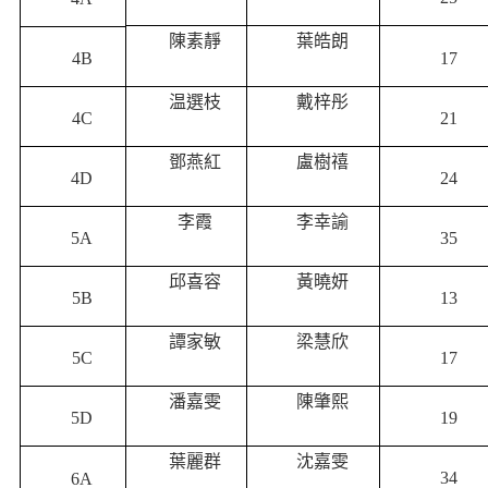
陳素靜
葉皓朗
17
4B
温選枝
戴梓彤
4C
21
鄧燕紅
盧樹禧
4D
24
李霞
李幸諭
5A
35
邱喜容
黃曉妍
5B
13
譚家敏
梁慧欣
5C
17
潘嘉雯
陳肇熙
5D
19
葉麗群
沈嘉雯
34
6A