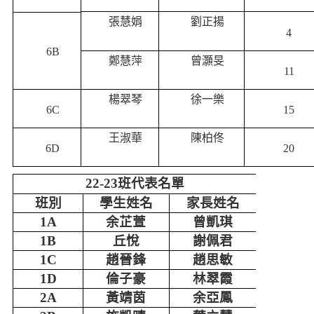
張慧娟
劉正揚
4
6B
鄭慧萍
曾灝旻
11
楊翠琴
徐一樂
6C
15
王淑華
陳柏佟
6D
20
22-23
班代表名單
班別
學生姓名
家長姓名
1A
余芷萱
曾凱琪
1B
丘悅
謝佩君
1C
趙晉鋒
趙思敏
1D
倫子豪
林翠霞
2A
黃靖茵
余亞鳳