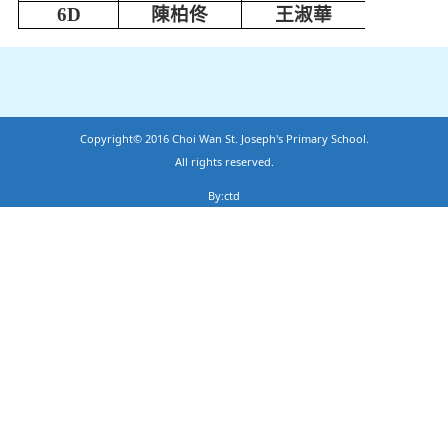
6D
陳柏佟
王淑華
Copyright© 2016 Choi Wan St. Joseph's Primary School.
All rights reserved.
By:ctd