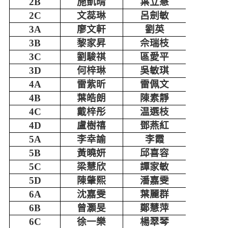
2B
施凱晴
葉立慧
2C
文蕊琳
呂劍敏
3A
廖文軒
劉英
3B
黎家昇
佘瑞枝
3C
劉駿祺
區愛平
3D
何梓琳
吳敏琪
4A
雷紫昕
雷佩文
4B
葉皓朗
陳素靜
4C
戴梓彤
温選枝
4D
盧樹禧
鄧燕紅
5A
李幸諭
李霞
5B
黃曉妍
邱喜容
5C
梁慧欣
譚家敏
5D
陳肇熙
潘嘉雯
6A
沈嘉雯
葉麗群
6B
曾灝旻
鄭慧萍
6C
徐一樂
楊翠琴