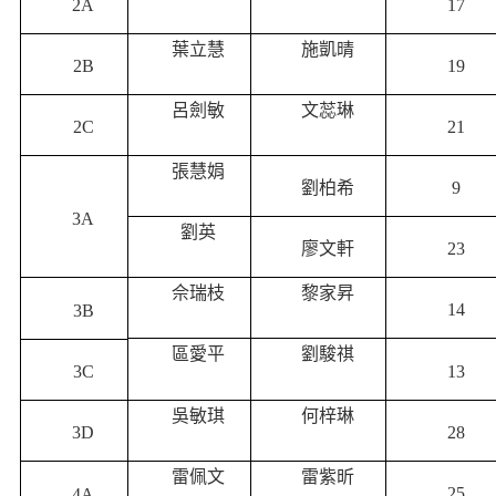
2A
17
葉立慧
施凱晴
2B
19
呂劍敏
文蕊琳
2C
21
張慧娟
劉柏希
9
3A
劉英
廖文軒
23
佘瑞枝
黎家昇
14
3B
區愛平
劉駿祺
13
3C
吳敏琪
何梓琳
3D
28
雷佩文
雷紫昕
25
4A