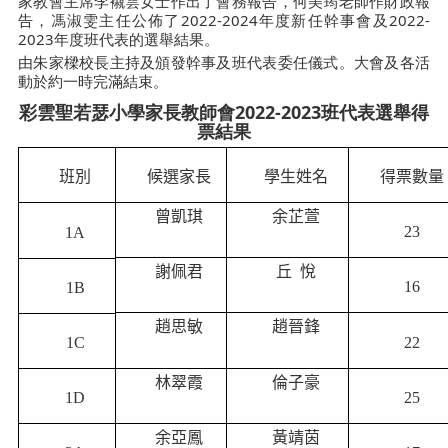
家教會主席李襯雲女士作出了會務報告，何美筠老師作財政報
告，馮淑雯主任公佈了2022-2024年度新任幹事會及2022-
2023年度班代表的選舉結果。
由朱家樑校長主持及頒發幹事及班代表委任儀式。大會及各活
動於約一時完滿結束。
彩雲聖若瑟小學家長教師會2022-2023班代表選舉得
票結果
班別
候選家長
學生姓名
得票數量
曾凱琪
余芷萱
23
1A
謝佩君
丘 悅
16
1B
趙思敏
趙晉鋒
22
1C
林翠霞
倫子豪
1D
25
余亞鳳
黃靖茵