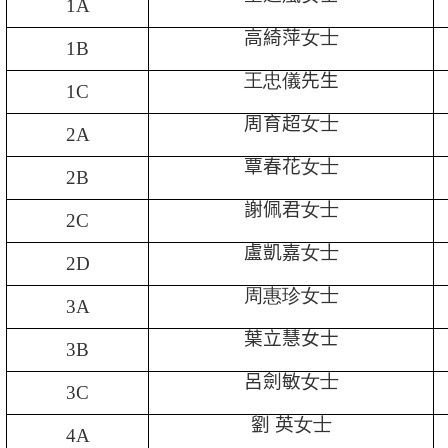
1A
高綺萍
女士
1B
王忠儀
先生
1C
周育超
女士
2A
覃春花
女士
2B
謝佩君
女士
2C
盧凱嘉
女士
2D
周惠珍女士
3A
葉立慧女士
3B
呂劍敏
女士
3C
劉 英
女士
4A