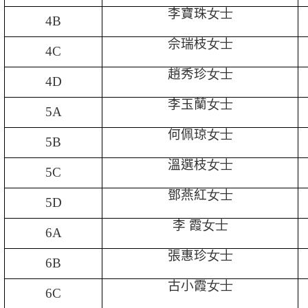
李寶珠
女士
4B
佘瑞枝
女士
4C
趙秀珍
女士
4D
李玉蘭
女士
5A
何佩琼
女士
5B
溫選枝
女士
5C
鄧燕紅
女士
5D
李 霞
女士
6A
張惠珍
女士
6B
古小霞
女士
6C