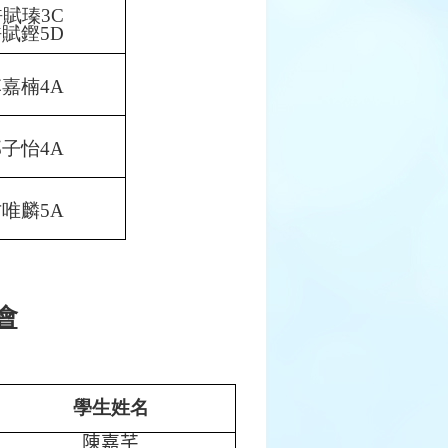
許賦瑧
3C
許賦鏗
5D
李嘉楠
4A
邱子怡
4A
方唯麟
5A
會
學生姓名
陳嘉芊