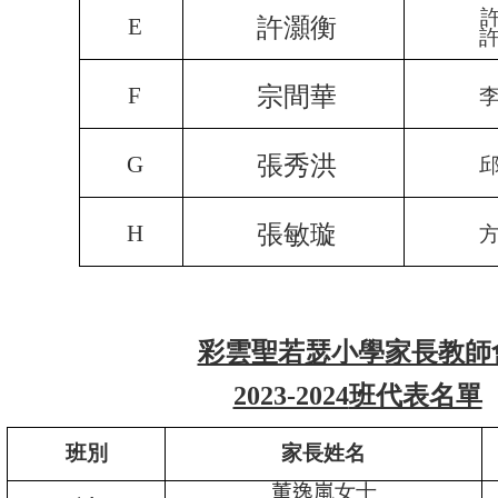
E
許灝衡
F
宗間華
G
張秀洪
H
張敏璇
彩雲聖若瑟小學家長教師
2023-2024
班代表名單
班別
家長姓名
董逸嵐
女士