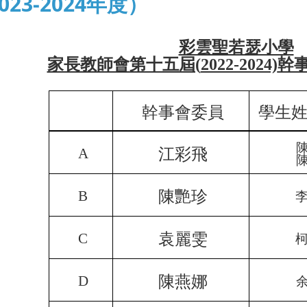
023-2024年度）
彩雲聖若瑟小學
家長教師會第十五屆(
2022-2024)
幹
幹事會委員
學生
A
江彩飛
B
陳艷珍
C
袁麗雯
D
陳燕娜