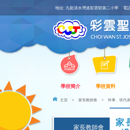
地址: 九龍清水灣道彩雲邨第二小學
電話:
學校簡介
學校資料
主頁
>
家長教師會
>
幹事、班代
家
家長教師會