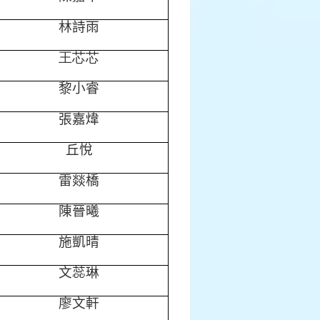
林詩雨
王芯芯
黎小睿
張嘉煒
丘悅
雷燚橋
陳晉曦
施凱晴
文蕊琳
廖文軒