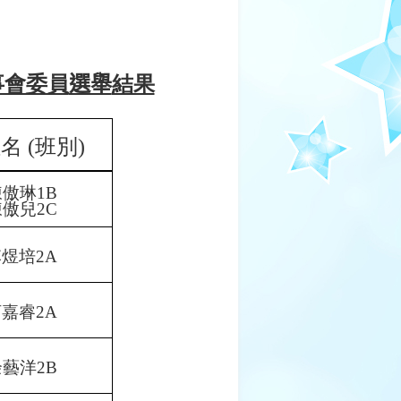
事會委員
選舉
結果
姓名
(
班別
)
陳傲琳
1B
陳傲兒
2C
李煜培
2A
柯嘉睿
2A
余藝洋
2B