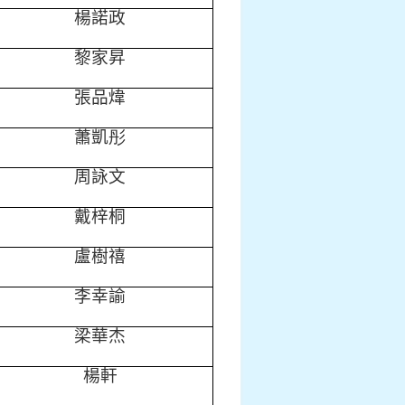
楊諾政
黎家昇
張品煒
蕭凱
彤
周詠文
戴梓桐
盧樹禧
李幸諭
梁華杰
楊軒