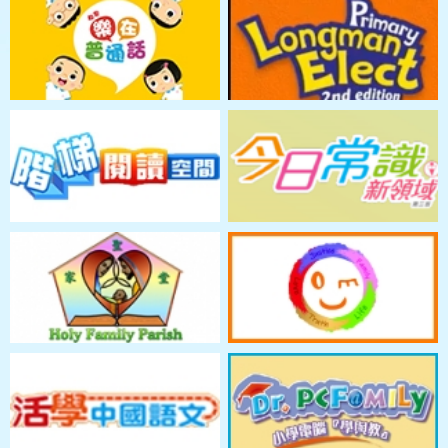
The English Association of Asia
2025-2026
Canadian English
6C
許賦瑧
Writing Competition 2025-
22/5/2026
5A
梁駿逸
26(Arch Cup)
6C
陳俊熹
Bronze Award in Primary 5-6
group
2026
弘勝盃(跆拳道)
29/3/2026
1B
蔡浚樺
8-9歲 25KG -
季軍
獅子會
7/4/2026
1B
蔡浚樺
2026
全港青少年五人足球比賽
男女混合U8 -
季軍
GUARDIAN復活節盃2026
3/4/2026
1B
蔡浚樺
U8組盃賽冠軍
HONG KONG CULTURAL AND
ARTS ASSOCIATION
HONG KONG BALLET
3/5/2026
4A
黃梓瑩
COMPETITION 2026
INDIVIDUAL BALLET - GRADE 3 -