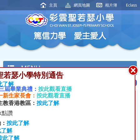
主頁
網頁地圖
相片簿
Eclass
MENU
聖若瑟小學特別通告
此了解
十三屆畢業典禮：
按此觀看直播
小一新生家長會
：
按此觀看直播
主教香港教區：
按此了解
k點讚
動：
按此了解
此了解
按此了解