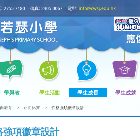
 2755 7180
傳真: 2305 0067
電郵:
info@cwsj.edu.hk
學與教
學生活動
學生成長
學生成就
向教育
>
正向比賽
>
性格強項徽章設計
格強項徽章設計