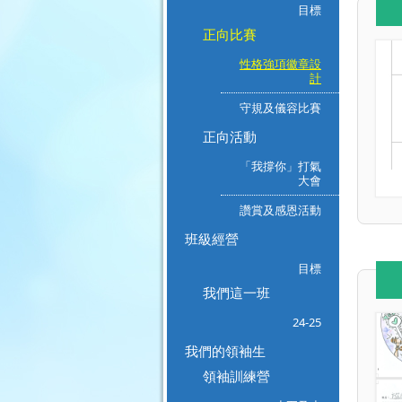
目標
正向比賽
性格強項徽章設
計
守規及儀容比賽
正向活動
「我撐你」打氣
大會
讚賞及感恩活動
班級經營
目標
我們這一班
24-25
我們的領袖生
領袖訓練營