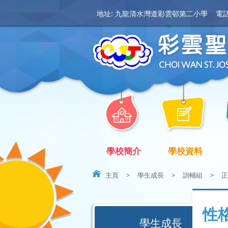
地址: 九龍清水灣道彩雲邨第二小學
電話:
學校簡介
學校資料
主頁
>
學生成長
>
訓輔組
>
正
性
學生成長