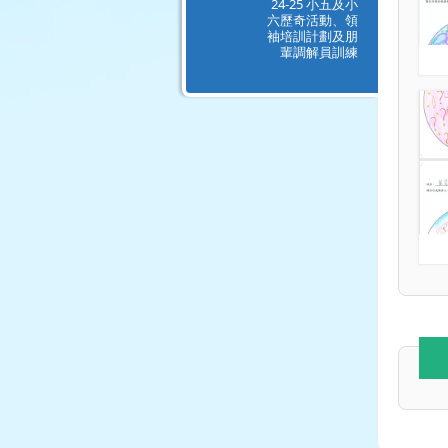
24-25 小五及小
六歷奇活動、領
袖培訓計劃及朋
輩調解員訓練