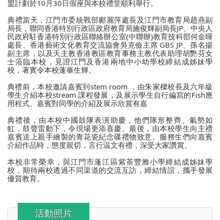
盟計劃於
10
月
30
日假座與本校禮堂順利舉行。
典禮當天，江門市委統戰部鄺麗萍處長及江門市教育局趙燕副
局長，聯同香港特別行政區政府教育局施俊輝副局長
JP
、中央人
民政府駐香港特別行政區聯絡辦公室
(
中聯辦
)
教育技科部何金暉
處長、香港藝術文化教育交流協會吳克儉主席
GBS JP
、孫名揚
副主席，以及天主教香港教區教育事務主教代表助理胡艷芬女
士蒞臨本校，見證江門及香港兩地中小幼學校締結成姊妹學
校，著實令本校蓬蓽生輝。
典禮前，本校邀請嘉賓到
stem room
，由朱家樑校長及六年級
學生介紹本校
stream
課程發展，及展示學生自行編寫的
Fish
應
用程式。嘉賓對同學的介紹及展示欣賞有嘉
典禮後，由本校中國鼓隊表演助慶，他們隊形整齊、氣勢如
虹，鼓聲雷動下，令現場更添喜慶。最後，由本校學生向主禮
嘉賓送上親手繪製的青花瓷紀念碟禮物致意。服務生們向嘉賓
介紹作品時，態度親切，言行温文有禮，深受大家讚賞。
本校非常榮幸，與江門市蓬江區紫茶豐雅小學締結成姊妹學
校，期待兩校透過不同渠道的交流互訪，締結情誼，攜手發展
優質教育。
活動照片