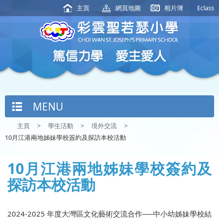
主頁
網頁地圖
相片簿
Eclass
MENU
主頁
>
學生活動
>
境外交流
>
10月江港兩地姊妹學校簽約及探訪本校活動
10月江港兩地姊妹學校簽約及
探訪本校活動
2024-2025
年度大灣區文化藝術交流合作
──
中小幼姊妹學校結