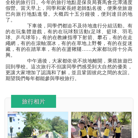
全校的旅行日。今年的旅行地點是保良局賽馬會北潭涌度
假營。當天早上，同學和家長經老師點名後，便乘坐旅遊
巴向旅行地點進發。大概四十五分鐘後，便到達目的地
了。
下車後，同學們都迫不及待地進行分組活動。有
的在玩集體遊戲，有的在玩球類活動(足球、籃球、羽毛
球、乒乓球等)，有的在教練指導下射箭、攀石，有的在走
繩網，有的在滾軸溜冰，有的在草地上野餐，有的在捉迷
藏，有的在踏單車，有的在盪鞦韆……大家都玩得十分高
興。
中午過後，大家都依依不捨地離開，乘搭旅遊巴
回到學校。
這次旅行不但讓同學們感受到大自然的優美，
更讓大家增加了認識和了解，並且鞏固彼此之間的友誼。
期望我們每年都能參與學校旅行。
旅行相片