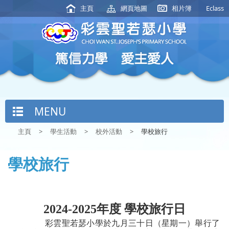
主頁
網頁地圖
相片簿
Eclass
MENU
主頁
>
學生活動
>
校外活動
>
學校旅行
學校旅行
2024-2025
年度 學校旅行
日
彩雲聖若瑟小學於九月三十日（星期一）舉行了