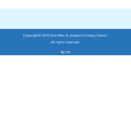
Copyright© 2016 Choi Wan St. Joseph's Primary School.
All rights reserved.
By:ctd