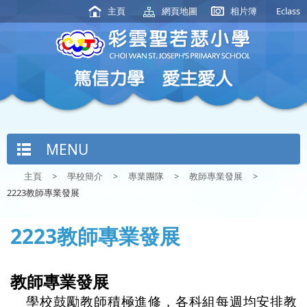
主頁
網頁地圖
相片簿
Eclass
MENU
主頁
>
學校簡介
>
專業團隊
>
教師專業發展
>
2223教師專業發展
2223教師專業發展
教師專業發展
學校鼓勵教師積極進修，各科組每週均安排教