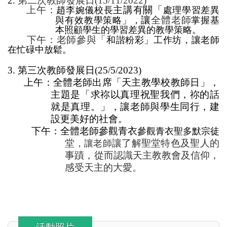
2.
第二次教師發展日
(15/11/2022)
上午：
主講有關「
趙李婉儀校長
處理學習差異
讓
全體老師
與有效教學策略」，
掌握基
本照顧學生的學習差異的教學策略。
下午：老師參與「
和諧粉彩」工作坊，讓老師
在忙碌中放鬆。
3.
第三次教師發展日
(25/5/2023)
上午：全體老師出席「天主教學校教師日」，
主題是「求祢以真理祝聖我們，祢的話
就是真理。」，讓老師與學生同行，建
設更美好的社會。
下午：全體老師參觀青衣
參觀青衣聖多默宗
徒
堂
讓了解聖堂特色及聖人的
，讓老師
事蹟，從而認識天主教教會及信仰，
感受天主的大愛
。