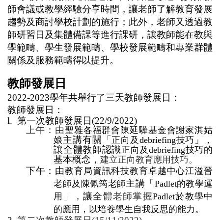
師會議或教學經驗分享時間，讓老師了解教育發展
趨勢及商討學校計劃的施行；此外，老師又透過教
師研習日及集體備課等進行課研，讓教師能在
教與
學範疇、學生發展範疇、學校發展範疇和專業群體
關係及服務範疇得以提升。
教師發展日
2022-2023
學年共舉行了三天教師發展日：
教師發展日：
l.
第一次教師發展日
(22/9/2022)
上午：由
聖雅各福群會陳延驊基金會謝家淇姑
主講有關「
娘
正向及
debriefing
技
巧」，
讓全體教師認識
正向及
debriefing
技
巧的
基本概念，
建立正向教育應用技巧。
下午：由
教育局資訊科技教育卓越中心江溢晉
主講「
老師及陳佩筠老
師
Padlet
的教學運
」，讓
全體老師掌握
用
Padlet
於教學中
的應用，以培養學生自我反思的能力。