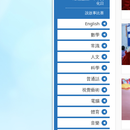
化日
說故事比賽
English
數學
常識
人文
科學
普通話
視覺藝術
電腦
體育
音樂