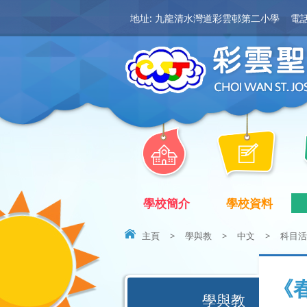
地址: 九龍清水灣道彩雲邨第二小學
電話:
學校簡介
學校資料
主頁
>
學與教
>
中文
>
科目活
《
學與教