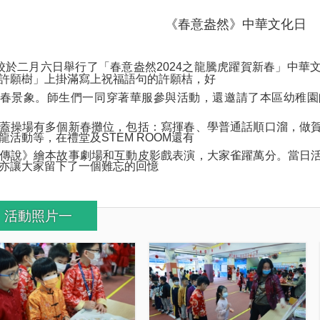
《春意盎然》中華文化日
校於二月六日舉行了「春意盎然2024之龍騰虎躍賀新春」中華
許願樹」上掛滿寫上祝福語句的許願桔，好
春景象。師生們一同穿著華服參與活動，還邀請了本區幼稚園
蓋操場有多個新春攤位，包括：寫揮春、學普通話順口溜，做
龍活動等，在禮堂及STEM ROOM還有
傳說》繪本故事劇場和互動皮影戲表演，大家雀躍萬分。當日
亦讓大家留下了一個難忘的回憶
活動照片一