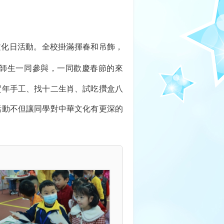
文化日活動。全校掛滿揮春和吊飾，
師生一同參與，一同歡慶春節的來
賀年手工、找十二生肖、試吃攢盒八
活動不但讓同學對中華文化有更深的