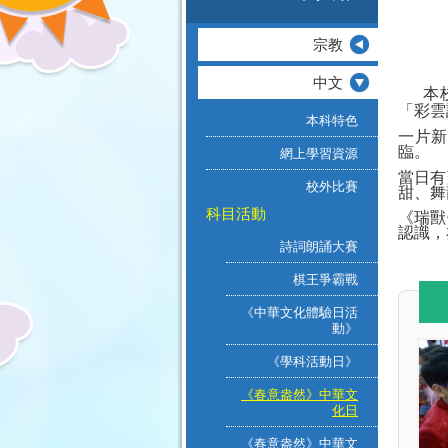
宗教
中文
本
「彩雲
本科特色
一片新
臨。
網上學習資源
當日有
校外比賽
甜、舞
科目活動
《瑞獸
認識，
詩詞朗誦大賽
棋王爭霸戰
《中華文化體驗日活
動》
《學科活動日》
《春意盎然》中華文
化日
《春意盎然》中華文